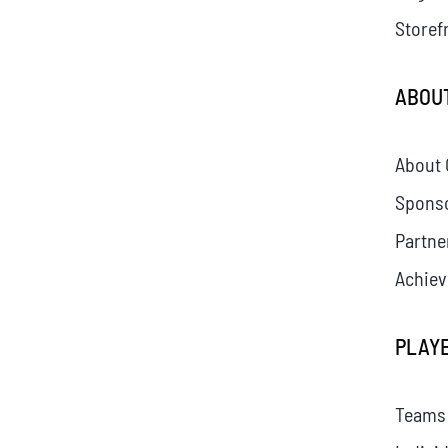
Storef
ABOU
About 
Spons
Partne
Achie
PLAY
Teams