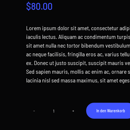
$
80.00
Lorem ipsum dolor sit amet, consectetur adipis
iaculis lectus. Aliquam ac condimentum turpis,
sit amet nulla nec tortor bibendum vestibulu
ac neque facilisis, fringilla eros ac, varius tel
ex. Donec ut justo suscipit, suscipit mauris v
Sed sapien mauris, mollis ac enim ac, ornare s
lacinia nisl sed massa maximus, sit amet eges
In den Warenkorb
Mouse
white
Menge