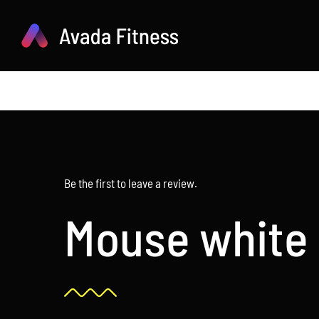
Zum
Inhalt
springen
Be the first to leave a review.
Mouse white