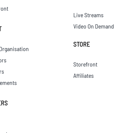
ront
Live Streams
Video On Demand
T
STORE
Organisation
ors
Storefront
rs
Affiliates
vements
ERS