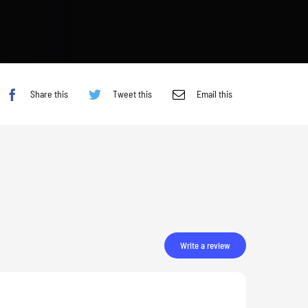
Share this
Tweet this
Email this
Write a review